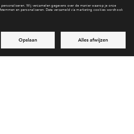
Appartement
Beschikbaarheid
vrij
In optie
verkocht
In aanbouw / bew
nieuwbouw huis