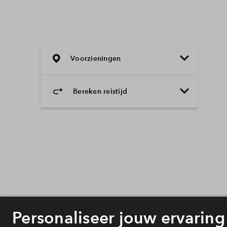
Voorzieningen
Bereken reistijd
Selecteer vervoermiddel
Selecteer vervoermiddel
10min
30min
60min
Onderwijs
Voorzieningen
Bereikbaarheid