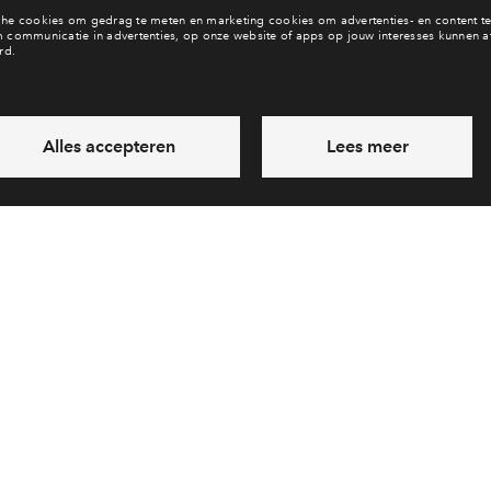
Bekijk het woningaanbod
Zo werkt dat!
 jouw droomwoning?
Het kopen van een 