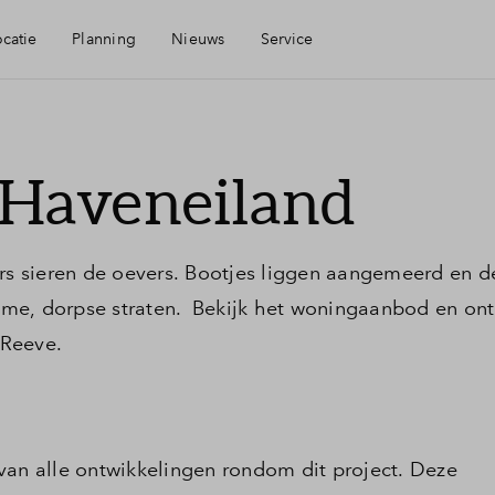
ocatie
Planning
Nieuws
Service
Mijn Eigen Huis
Haveneiland
rheid
Financiele check
ers sieren de oevers. Bootjes liggen aangemeerd en d
ngen
Financiering
tieme, dorpse straten. Bekijk het woningaanbod en on
 Reeve.
heid
Toewijzing
Woning kopen
e van alle ontwikkelingen rondom dit project. Deze