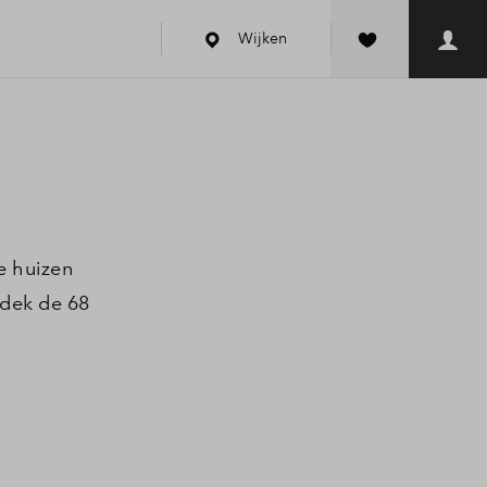
Wijken
e huizen
tdek de 68