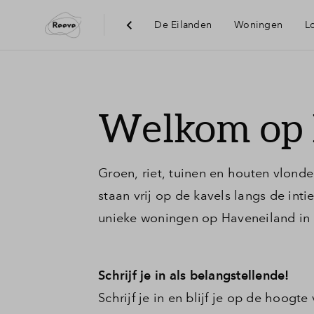
De Eilanden
Woningen
L
Visie
Welkom op 
Bereikbaa
Groen, riet, tuinen en houten vlond
Voorzieni
staan vrij op de kavels langs de in
unieke woningen op Haveneiland in
Duurzaam
Schrijf je in als belangstellende!
Schrijf je in en blijf je op de hoogt