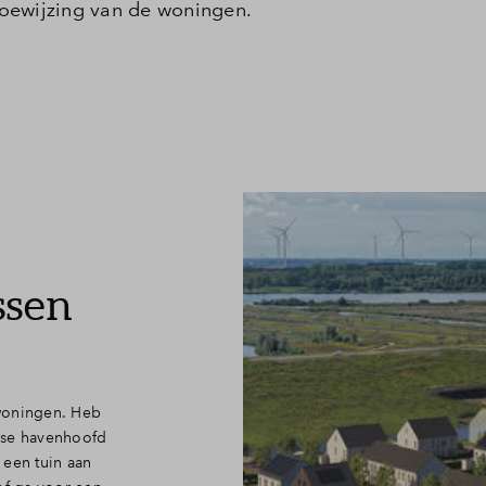
toewijzing van de woningen.
Leeswijzer
Veelgestelde vragen
Contact
ssen
woningen. Heb
agse havenhoofd
 een tuin aan