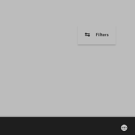
Filters
woningtype
2 onder 1 kapwon
Tussenwoning
Hoekwoning
Bungalow
Seniorenwoning
Vrijstaande wonin