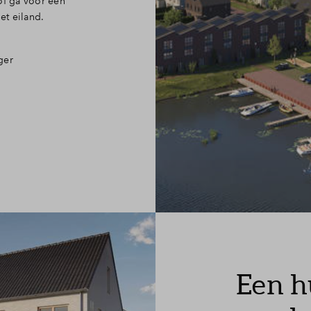
of ga voor een
het eiland.
ger
Een h