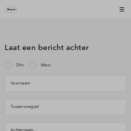
Laat een bericht achter
Dhr.
Mevr.
Mijn klacht gaat over:
Voornaam
Tussenvoegsel
Achternaam