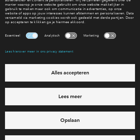
Interesse? Meld je dan snel aan
Hiermee blijf je op de hoogte van het belangrijkste nieuws en
eventuele projecten
Ja, ik wil mij aanmelden
Heb je een vraag en wil je direct antwoord? Bel ons op
088
71 22 660
6 dagen per week beschikbaar (behalve tijdens
feestdagen)
vandaag gesloten, maandag zijn we vanaf
09:00 uur weer