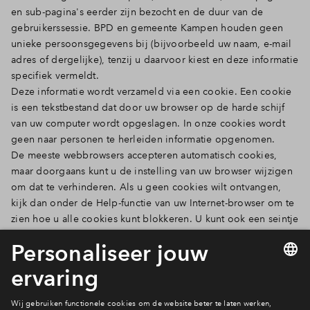
en sub-pagina's eerder zijn bezocht en de duur van de
gebruikerssessie. BPD en gemeente Kampen houden geen
unieke persoonsgegevens bij (bijvoorbeeld uw naam, e-mail
adres of dergelijke), tenzij u daarvoor kiest en deze informatie
specifiek vermeldt.
Deze informatie wordt verzameld via een cookie. Een cookie
is een tekstbestand dat door uw browser op de harde schijf
van uw computer wordt opgeslagen. In onze cookies wordt
geen naar personen te herleiden informatie opgenomen.
De meeste webbrowsers accepteren automatisch cookies,
maar doorgaans kunt u de instelling van uw browser wijzigen
om dat te verhinderen. Als u geen cookies wilt ontvangen,
kijk dan onder de Help-functie van uw Internet-browser om te
zien hoe u alle cookies kunt blokkeren. U kunt ook een seintje
ontvangen voordat een cookie wordt opgeslagen.
Deze privacyverklaring is, zonder voorafgaande
aankondiging, onderhevig aan wijzigingen uit hoofde van
wetswijzigingen of veranderingen in de bedrijfsvoering.
Controleer daarom deze webpagina van tijd tot tijd of er