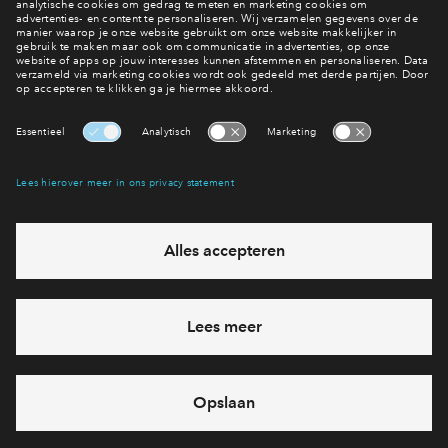
veranderingen zijn opgetreden. Als u vragen heeft over deze
Inloggen
privacyverklaring of over de verwerking van gegevens, neemt
u dan contact met ons op via deze website.
Interesse? Meld je dan snel aan
Hiermee blijf je op de hoogte van het belangrijkste nieuws en
eventuele projecten
Ja, ik wil mij aanmelden
Heb je een vraag en wil je direct antwoord? Bel ons op
088
71 22 660
6 dagen per week beschikbaar (behalve tijdens
feestdagen)