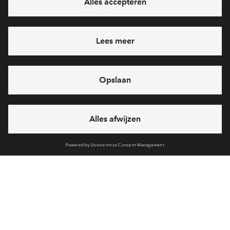
Heb je een vraag en wil je direct antwoord? Bel ons op
088
71 22 660
6 dagen per week beschikbaar (behalve tijdens
feestdagen)
vandaag van
10:00 - 13:00 uur
via chat en telefoon
Cookies
Over BPD
Disclaimer
Privacy statement
Klachten