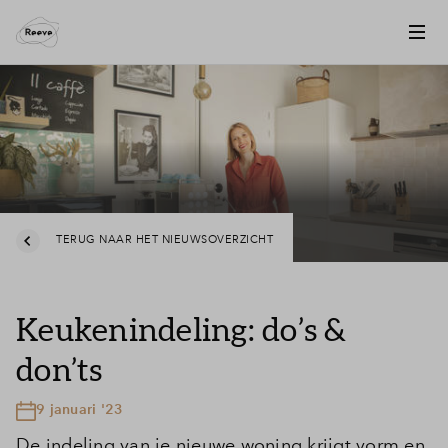
TERUG NAAR HET NIEUWSOVERZICHT
Keukenindeling: do’s &
don’ts
9 januari '23
De indeling van je nieuwe woning krijgt vorm en