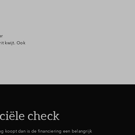
er
it kwijt. Ook
,
ciële check
ng koopt dan is de financiering een belangrijk