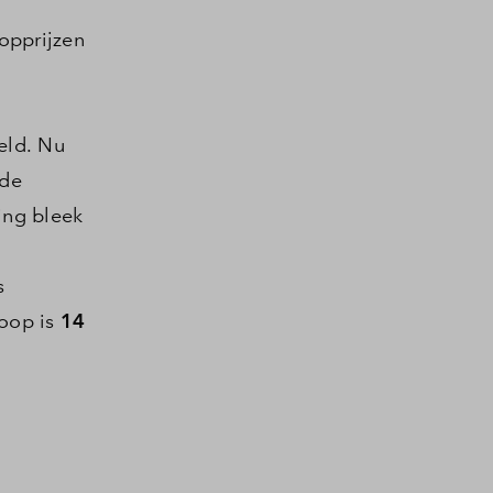
oopprijzen
eld. Nu
 de
ing bleek
s
koop is
14