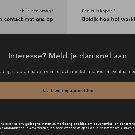
Heb je een vraag?
Een huis kopen?
 contact met ons op
Bekijk hoe het werk
Interesse? Meld je dan snel aan
 blijf je op de hoogte van het belangrijkste nieuws en eventuele p
Ja, ik wil mij aanmelden
b je een vraag en wil je direct antwoord? Bel ons op
088 71 22 6
6 dagen per week beschikbaar (behalve tijdens feestdagen)