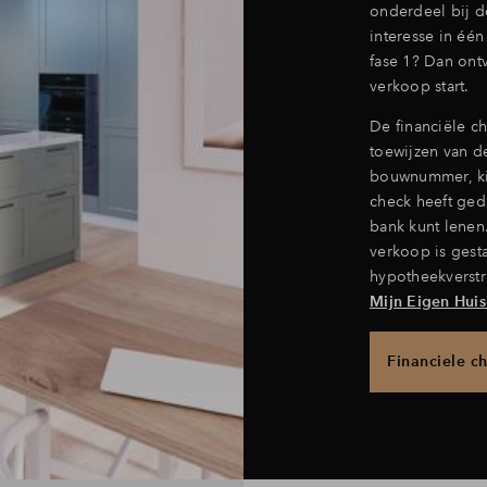
onderdeel bij d
interesse in éé
fase 1? Dan ont
verkoop start.
De financiële ch
toewijzen van d
bouwnummer, kij
check heeft geda
bank kunt lenen.
verkoop is gest
hypotheekverstre
Mijn Eigen Huis
Financiele c