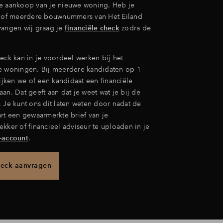
e aankoop van je nieuwe woning. Heb je
n of meerdere bouwnummers van Het Eiland
vangen wij graag je
financiële check
zodra de
eck kan in je voordeel werken bij het
e woningen. Bij meerdere kandidaten op 1
ken we of een kandidaat een financiële
an. Dat geeft aan dat je weet wat je bij de
 Je kunt ons dit laten weten door nadat de
art een gewaarmerkte brief van je
kker of financieel adviseur te uploaden in je
-account
.
heck aanvragen