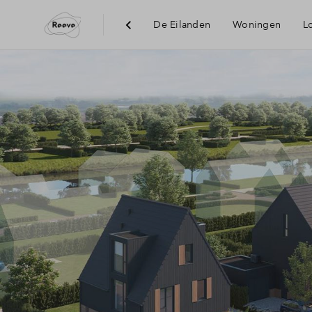
De Eilanden
Woningen
L
Visie
Bereikbaa
Voorzieni
Duurzaam