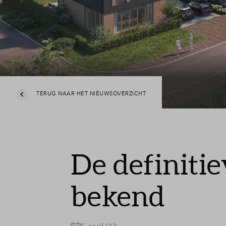
TERUG NAAR HET NIEUWSOVERZICHT
De definitie
bekend
5 april '22