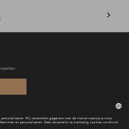
t
rojecten
60