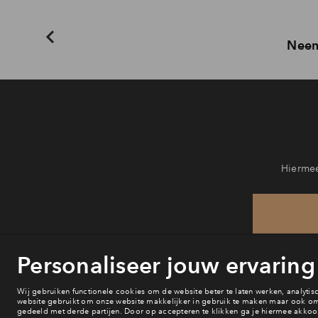
Neem
Hiermee
He