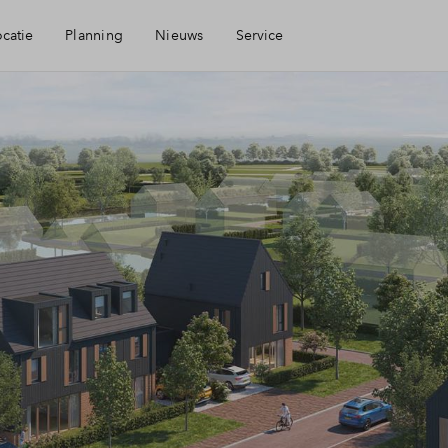
ocatie
Planning
Nieuws
Service
Mijn Eigen Huis
rheid
Financiele check
ngen
Financiering
heid
Toewijzing
Woning kopen