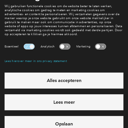
nog staat. Wanneer er
Ook in Reeve wonen?
Bekijk het aanbod van Het Eiland
Interesse? Meld je dan snel aan
Hiermee blijf je op de hoogte van het belangrijkste nieuws en
eventuele projecten
Ja, ik wil mij aanmelden
Heb je een vraag en wil je direct antwoord? Bel ons op
088
71 22 660
6 dagen per week beschikbaar (behalve tijdens