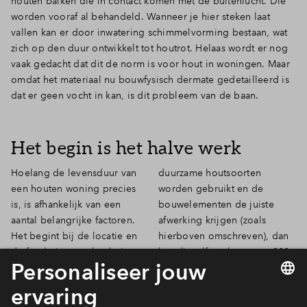
houten balken die in contact komen met de buitenlucht. Die
worden vooraf al behandeld. Wanneer je hier steken laat
vallen kan er door inwatering schimmelvorming bestaan, wat
zich op den duur ontwikkelt tot houtrot. Helaas wordt er nog
vaak gedacht dat dit de norm is voor hout in woningen. Maar
omdat het materiaal nu bouwfysisch dermate gedetailleerd is
dat er geen vocht in kan, is dit probleem van de baan.
Het begin is het halve werk
Hoelang de levensduur van
duurzame houtsoorten
een houten woning precies
worden gebruikt en de
is, is afhankelijk van een
bouwelementen de juiste
aantal belangrijke factoren.
afwerking krijgen (zoals
Het begint bij de locatie en
hierboven omschreven), dan
de fundering van het huis,
kan dit zelfs oplopen tot 300
maar we durven met
jaar. En daarmee zit het met
zekerheid te stellen dat een
de nieuwbouwwoningen van
houten huis er een eeuw later
BPD gelukkig wel goed!