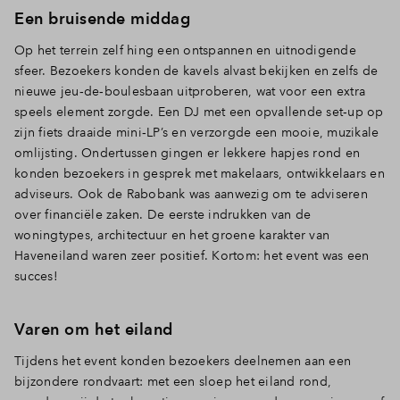
Een bruisende middag
Inloggen
Op het terrein zelf hing een ontspannen en uitnodigende
sfeer. Bezoekers konden de kavels alvast bekijken en zelfs de
nieuwe
jeu‑de‑boulesbaan uitproberen, wat voor een extra
speels element zorgde. Een DJ met een opvallende set‑up op
zijn fiets draaide mini‑LP’s en verzorgde een mooie, muzikale
omlijsting. Ondertussen gingen er lekkere hapjes rond en
konden bezoekers in gesprek met makelaars, ontwikkelaars en
adviseurs. Ook de Rabobank was aanwezig om te adviseren
over financiële zaken. De eerste indrukken van de
woningtypes, architectuur en het groene karakter van
Haveneiland waren zeer positief. Kortom: het event was een
succes!
Varen om het eiland
Tijdens het event konden bezoekers deelnemen aan een
bijzondere rondvaart: met een sloep het eiland rond,