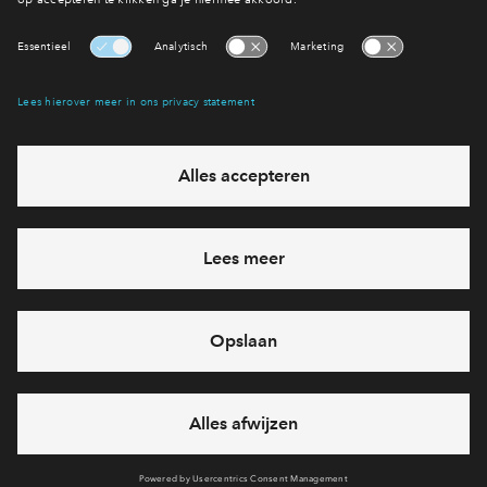
Interesse? Meld je dan snel aan
Hiermee blijf je op de hoogte van het belangrijkste nieuws en
eventuele projecten
Ja, ik wil mij aanmelden
Heb je een vraag en wil je direct antwoord? Bel ons op
088
71 22 660
6 dagen per week beschikbaar (behalve tijdens
feestdagen)
vandaag van
10:00 - 13:00 uur
via chat en telefoon