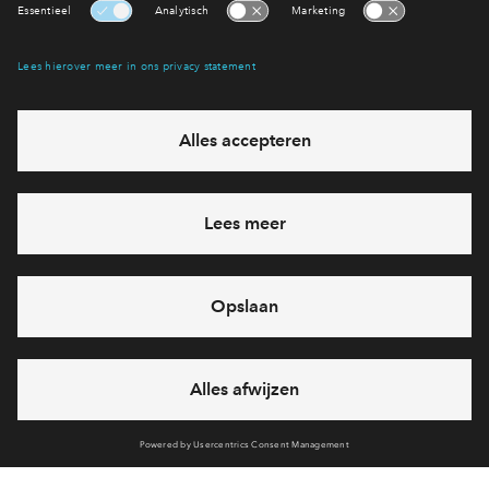
Interesse? Meld je dan snel aan
Hiermee blijf je op de hoogte van het belangrijkste nieuws en
eventuele projecten
Ja, ik wil mij aanmelden
Heb je een vraag en wil je direct antwoord? Bel ons op
088
71 22 660
6 dagen per week beschikbaar (behalve tijdens
feestdagen)
vandaag gesloten, maandag zijn we vanaf
09:00 uur weer
bereikbaar
via telefoon