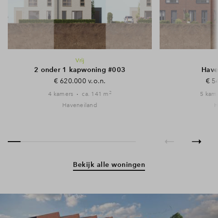
Vrij
2 onder 1 kapwoning #003
Have
€ 620.000 v.o.n.
€ 5
2
4 kamers
ca. 141 m
5 kam
Haveneiland
H
Bekijk alle woningen