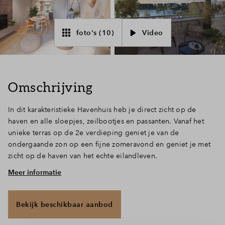
Inloggen
foto's (10)
Video
Omschrijving
In dit karakteristieke Havenhuis heb je direct zicht op de
haven en alle sloepjes, zeilbootjes en passanten. Vanaf het
unieke terras op de 2e verdieping geniet je van de
ondergaande zon op een fijne zomeravond en geniet je met
zicht op de haven van het echte eilandleven.
Meer informatie
Een heerlijk huis
De hal verwelkomt je thuis met het toilet, de meterkast en trap
naar boven. Dan betreed je de ruime woonkamer. Voel de
Bekijk beschikbaar aanbod
magie van dit Havenhuis. De open keuken in rechte opstelling
ligt aan de voorzijde. Hier drink je je ochtendkoffie terwijl je