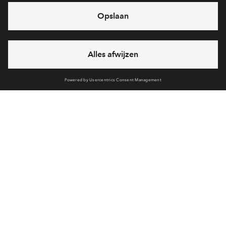
In verkoop
Haveneiland
Wil je het ultieme gevoel van vrijheid. Water om je heen,
een tuin rondom en met je boot zo weg kunnen varen?
Kies dan voor wonen op De Eilanden.
Volledige planning
Deel woning