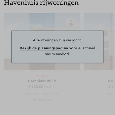
Havenhuis rijwoningen
20
Alle woningen zijn verkocht!
Bekijk de planningspagina
voor eventueel
nieuw aanbod.
Verkocht
Havenhuis #044
Hav
€ 485.000 v.o.n.
€ 4
2
5 kamers
ca. 117 m
4 kam
Haveneiland
H