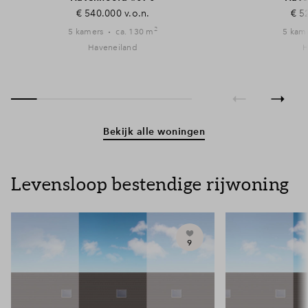
€ 540.000 v.o.n.
€ 5
2
5 kamers
ca. 130 m
5 kam
Haveneiland
H
Bekijk alle woningen
Levensloop bestendige rijwoning
9