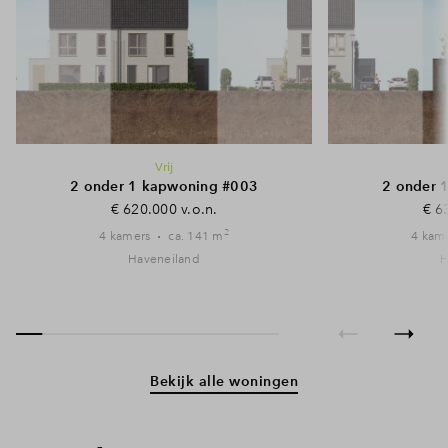
Vrij
2 onder 1 kapwoning #003
2 onder 
€ 620.000 v.o.n.
€ 6
2
4 kamers
ca. 141 m
4 kam
Haveneiland
H
Bekijk alle woningen