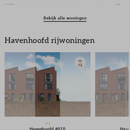
Bekijk alle woningen
Havenhoofd rijwoningen
12
Vrij
Havenhoofd #070
Have