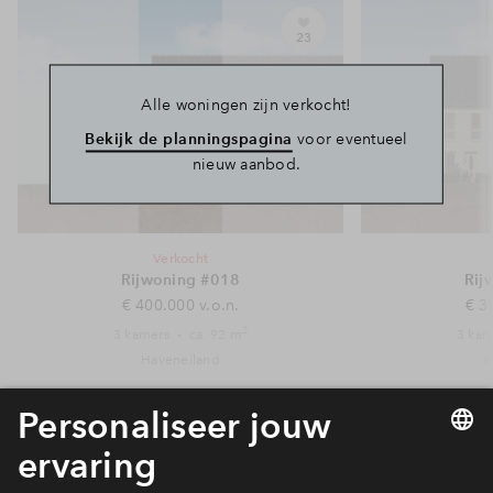
23
Alle woningen zijn verkocht!
Bekijk de planningspagina
voor eventueel
nieuw aanbod.
Verkocht
Rijwoning #018
Rij
€ 400.000 v.o.n.
€ 3
2
3 kamers
ca. 92 m
3 kam
Haveneiland
H