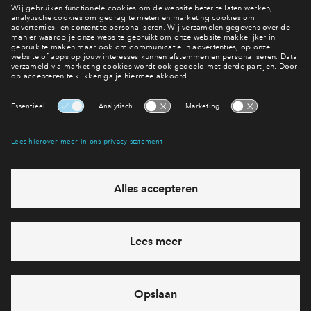
Bekijk alle woningen
Wonen in Haveneiland?
Bekijk het woningaanbod
Interesse? Meld je dan snel aan
Hiermee blijf je op de hoogte van het belangrijkste nieuws en
eventuele projecten
Ja, ik wil mij aanmelden
Heb je een vraag en wil je direct antwoord? Bel ons op
088
71 22 660
6 dagen per week beschikbaar (behalve tijdens