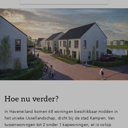
Selecteer vervoermiddel
10min
30min
60min
Onderwijs
Voorzieningen
Bereikbaarheid
Hoe nu verder?
Winkelen
Uitgaan
Sport & spel
In Haveneiland komen 68 woningen beschikbaar midden in
Bekijk map
het unieke IJssellandschap, dicht bij de stad Kampen. Van
tussenwoningen tot 2 onder 1 kapwoningen, er is volop