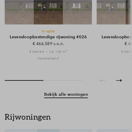
In optie
Levensloopbestendige rijwoning #026
Levensloopbes
€ 466.589 v.o.n.
€ 4
2
4 kamers
ca. 106 m
4 kam
Haveneiland
H
Bekijk alle woningen
Rijwoningen