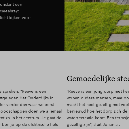
onstant een
nseeahray:
licht kijken voor
Gemoedelijke sfe
e spreken. “Reeve is een
“Reeve is een jong dorp met hee
stgelegen Het Onderdijks in
wonen oudere mensen, maar ook
er verder dan waar we eerst
maakt het heel gezellig met veel
e boodschappen doen we allemaal
benieuwd hoe het dorp zich de 
ent zo in het centrum. Je gaat de
waterrecreatie komt. Een terrasj
 ben je op de elektrische fiets
gezellig zijn”, sluit Johan af.