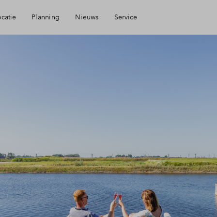
ocatie
Planning
Nieuws
Service
Mijn Eigen Huis
rheid
Financiele check
ngen
Financiering
heid
Toewijzing
Woning kopen