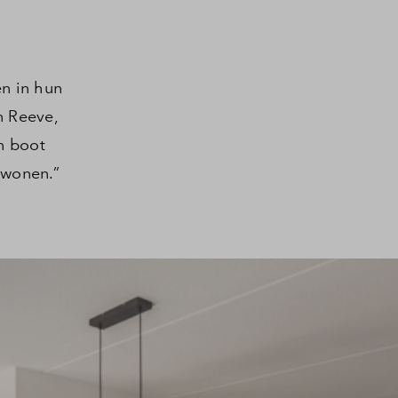
n in hun
n Reeve,
n boot
 wonen.”