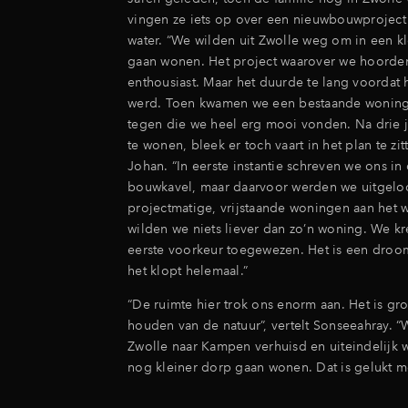
vingen ze iets op over een nieuwbouwproject 
water. “We wilden uit Zwolle weg om in een kl
gaan wonen. Het project waarover we hoorde
enthousiast. Maar het duurde te lang voordat 
werd. Toen kwamen we een bestaande wonin
tegen die we heel erg mooi vonden. Na drie 
te wonen, bleek er toch vaart in het plan te zitt
Johan. “In eerste instantie schreven we ons in
bouwkavel, maar daarvoor werden we uitgelo
projectmatige, vrijstaande woningen aan het w
wilden we niets liever dan zo’n woning. We k
eerste voorkeur toegewezen. Het is een droo
het klopt helemaal.”
“De ruimte hier trok ons enorm aan. Het is gro
houden van de natuur”, vertelt Sonseeahray. “W
Zwolle naar Kampen verhuisd en uiteindelijk 
nog kleiner dorp gaan wonen. Dat is gelukt m