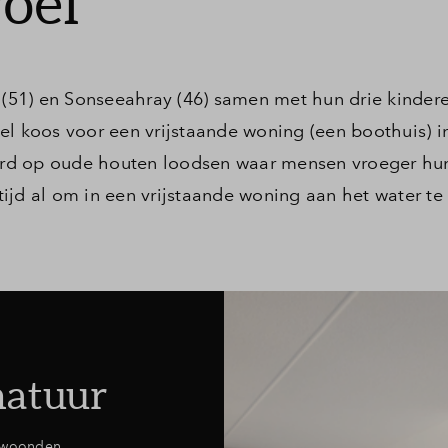
oel’
51) en Sonseeahray (46) samen met hun drie kindere
el koos voor een vrijstaande woning (een boothuis) i
reerd op oude houten loodsen waar mensen vroeger hu
ijd al om in een vrijstaande woning aan het water te
natuur
e woonden,