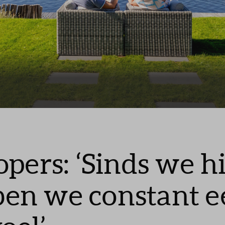
Leeswijzer
Veelgestelde vragen
Contact
pers: ‘Sinds we h
en we constant e