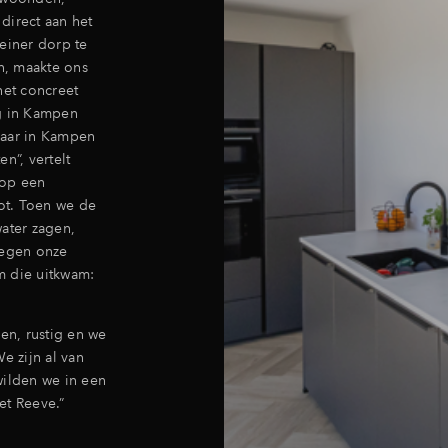
direct aan het
einer dorp te
n, maakte ons
het concreet
g in Kampen
jaar in Kampen
en”, vertelt
 op een
ot. Toen we de
ater zagen,
regen onze
m die uitkwam:
en, rustig en we
e zijn al van
wilden we in een
et Reeve.”