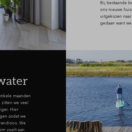
Bij bestaande bo
ons nieuwe huis
uitgekozen naar
gedaan want we 
water
 enkele maanden
 zitten we veel
iger. Hier
gen zodat we
grandioos. We
im voelt aan