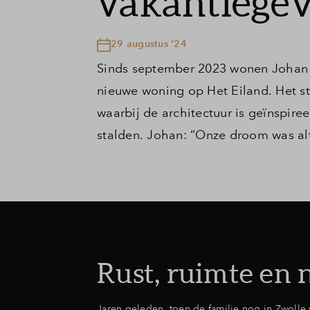
vakantiegev
29 augustus '24
Sinds september 2023 wonen Johan (
nieuwe woning op Het Eiland. Het st
waarbij de architectuur is geïnspi
stalden. Johan: “Onze droom was alt
Rust, ruimte en 
Jaren geleden, toen de familie nog in Zwoll