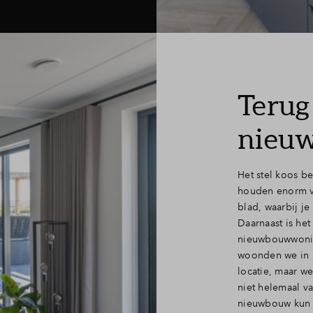
Terug
nieu
Het stel koos 
houden enorm v
blad, waarbij je 
Daarnaast is het
nieuwbouwwoning
woonden we in 
locatie, maar we
niet helemaal va
nieuwbouw kun j