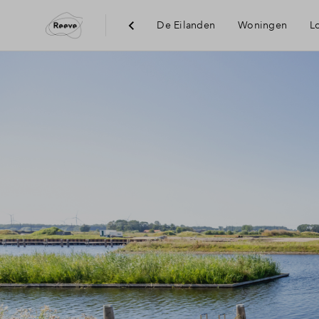
De Eilanden
Woningen
L
Visie
Bereikbaa
Voorzieni
Duurzaam