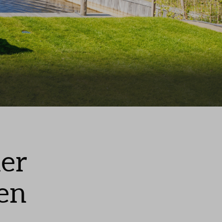
ier
en