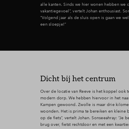
alle kanten. Sinds we hier wonen hebben we c
vakantiegevoel”, vertelt Johan enthousiast. So
“Volgend jaar als de sluis open is gaan we wel
een sloepje!”
Dicht bij het centrum
Over de locatie van Reeve is het koppel ook t
modern dorp. We hebben hiervoor in het naa
Kampen gewoond. Zwolle is maar drie kilomet
woonden. Het is prima te bereiken en klein
op de fiets”, vertelt Johan. Sonseeahray: “Je b
brug over, fietst rechtdoor en met een kwartier