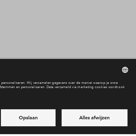
2 onder 1 kapwon
Tussenwoning
Hoekwoning
Bungalow
Seniorenwoning
Vrijstaande wonin
Appartement
Beschikbaarheid
vrij
In optie