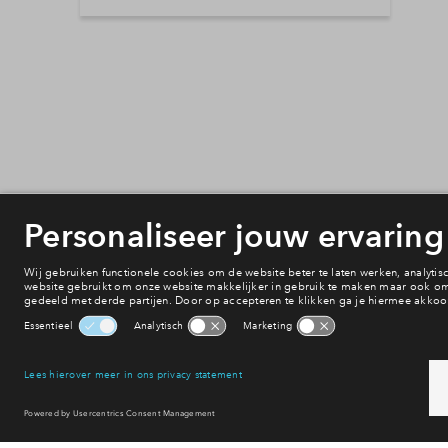
Selecteer vervoermiddel
10min
30min
60min
Onderwijs
Voorzieningen
Bereikbaarheid
Winkelen
Uitgaan
Sport & spel
Reset filter