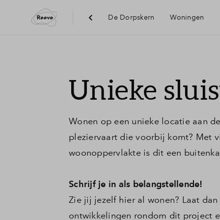
De Dorpskern
Woningen
Visie
Unieke slu
Bereikba
Wonen op een unieke locatie aan de s
Voorzie
pleziervaart die voorbij komt? Met 
woonoppervlakte is dit een buitenkan
Duurzaa
Schrijf je in als belangstellende!
Zie jij jezelf hier al wonen? Laat da
ontwikkelingen rondom dit project 