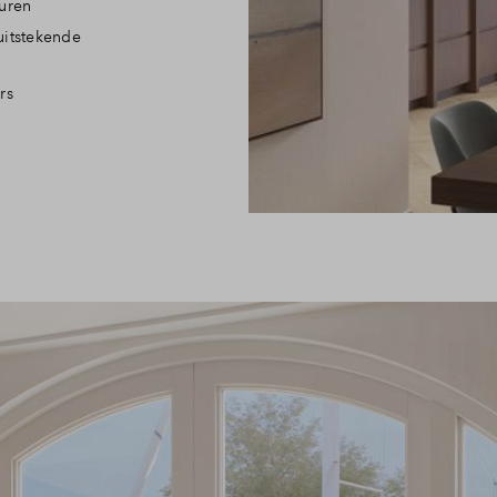
uren
uitstekende
rs