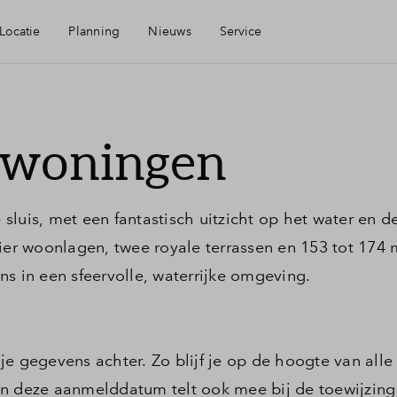
Locatie
Planning
Nieuws
Service
Mijn Eigen Huis
iswoningen
arheid
Financiële check
luis, met een fantastisch uitzicht op het water en d
ningen
Financiering
vier woonlagen, twee royale terrassen en 153 tot 174 
s in een sfeervolle, waterrijke omgeving.
mheid
Toewijzing
Woning kopen
n je gegevens achter. Zo blijf je op de hoogte van alle
en deze aanmelddatum telt ook mee bij de toewijzing