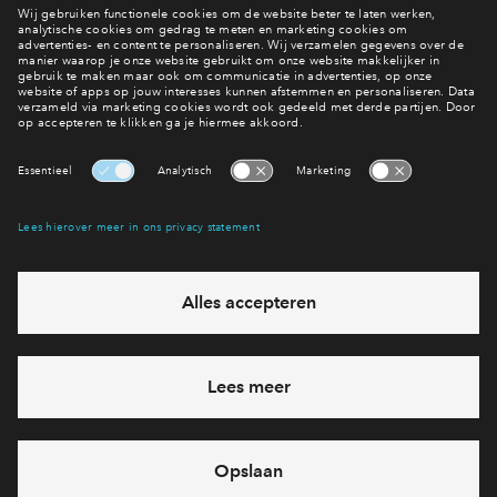
Wonen in De Dorpskern fase 1?
Bekijk het woningaanbod
Interesse? Meld je dan snel aan
Hiermee blijf je op de hoogte van het belangrijkste nieuws en
eventuele projecten
Ja, ik wil mij aanmelden
Heb je een vraag en wil je direct antwoord? Bel ons op
088
71 22 660
6 dagen per week beschikbaar (behalve tijdens
feestdagen)