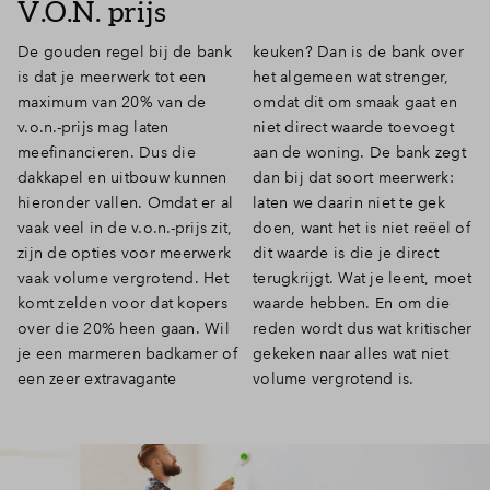
V.O.N. prijs
De gouden regel bij de bank
keuken? Dan is de bank over
is dat je meerwerk tot een
het algemeen wat strenger,
maximum van 20% van de
omdat dit om smaak gaat en
v.o.n.-prijs mag laten
niet direct waarde toevoegt
meefinancieren. Dus die
aan de woning. De bank zegt
dakkapel en uitbouw kunnen
dan bij dat soort meerwerk:
hieronder vallen. Omdat er al
laten we daarin niet te gek
vaak veel in de v.o.n.-prijs zit,
doen, want het is niet reëel of
zijn de opties voor meerwerk
dit waarde is die je direct
vaak volume vergrotend. Het
terugkrijgt. Wat je leent, moet
komt zelden voor dat kopers
waarde hebben. En om die
over die 20% heen gaan. Wil
reden wordt dus wat kritischer
je een marmeren badkamer of
gekeken naar alles wat niet
een zeer extravagante
volume vergrotend is.