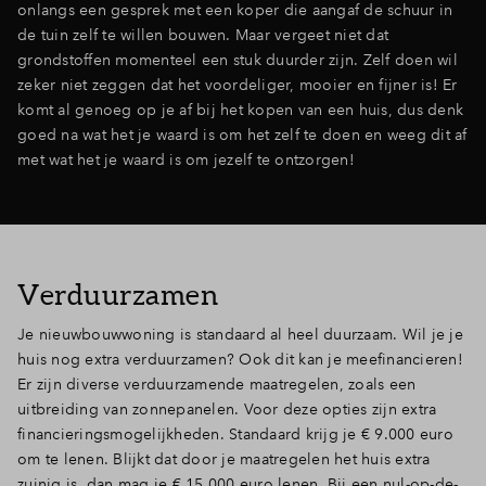
onlangs een gesprek met een koper die aangaf de schuur in
de tuin zelf te willen bouwen. Maar vergeet niet dat
grondstoffen momenteel een stuk duurder zijn. Zelf doen wil
zeker niet zeggen dat het voordeliger, mooier en fijner is! Er
komt al genoeg op je af bij het kopen van een huis, dus denk
goed na wat het je waard is om het zelf te doen en weeg dit af
met wat het je waard is om jezelf te ontzorgen!
Verduurzamen
Je nieuwbouwwoning is standaard al heel duurzaam. Wil je je
huis nog extra verduurzamen? Ook dit kan je meefinancieren!
Er zijn diverse verduurzamende maatregelen, zoals een
uitbreiding van zonnepanelen. Voor deze opties zijn extra
financieringsmogelijkheden. Standaard krijg je € 9.000 euro
om te lenen. Blijkt dat door je maatregelen het huis extra
zuinig is, dan mag je € 15.000 euro lenen. Bij een nul-op-de-