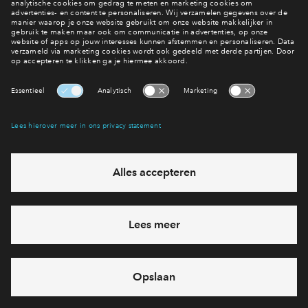
Neem contact op
Meer informatie?
Interesse? Meld je dan snel aan
Hiermee blijf je op de hoogte van het belangrijkste nieuws en
eventuele projecten
Ja, ik wil mij aanmelden
Heb je een vraag en wil je direct antwoord? Bel ons op
088
71 22 660
6 dagen per week beschikbaar (behalve tijdens
feestdagen)