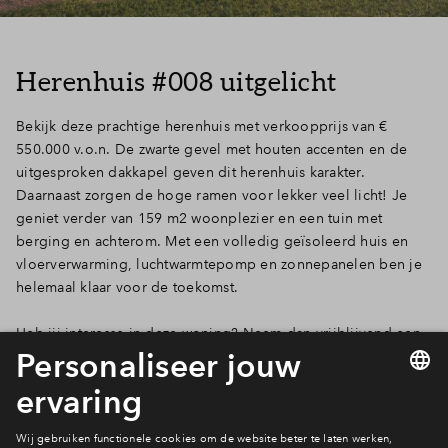
Inloggen
Herenhuis #008 uitgelicht
Bekijk deze prachtige herenhuis met verkoopprijs van €
550.000 v.o.n. De zwarte gevel met houten accenten en de
uitgesproken dakkapel geven dit herenhuis karakter.
Daarnaast zorgen de hoge ramen voor lekker veel licht! Je
geniet verder van 159 m2 woonplezier en een tuin met
berging en achterom. Met een volledig geïsoleerd huis en
vloerverwarming, luchtwarmtepomp en zonnepanelen ben je
helemaal klaar voor de toekomst.
Heb jij interesse in deze woning? Neem dan vrijblijvend een
optie of neem
contact
op voor meer informatie.
Bekijk #008