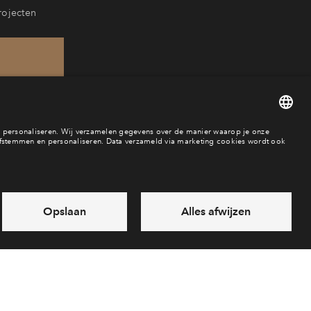
rojecten
60