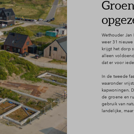
Groen
opgez
Wethouder Jan Pe
weer 31 nieuwe
krijgt het dorp
alleen voldoend
dat er voor ied
In de tweede f
waaronder vrijs
kapwoningen. De 
de groene en ru
gebruik van nat
landelijke, maar