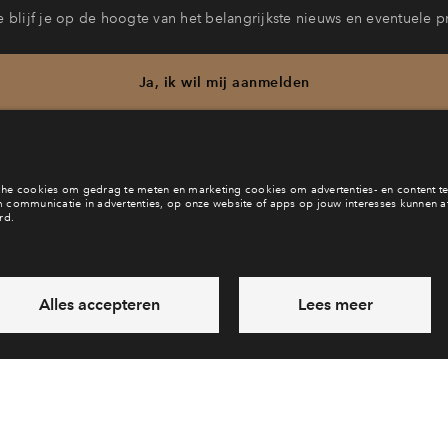
 blijf je op de hoogte van het belangrijkste nieuws en eventuele p
Ja, ik wil mij aanmelden
b je een vraag en wil je direct antwoord? Bel ons op
088 71 22 6
6 dagen per week beschikbaar (behalve tijdens feestdagen)
vandaag van
10:00 - 13:00 uur
via chat en telefoon
Laat een bericht achter
Veelgestelde vragen