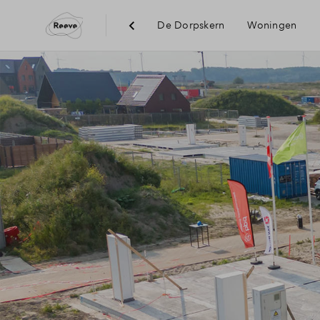
De Dorpskern
Woningen
Visie
Bereikba
Voorzie
Duurzaa