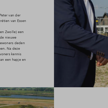
Peter van der
rétien van Essen
nen Zwolle) een
 de nieuwe
bewoners deden
men. Na deze
woners kennis
van een hapje en