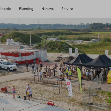
Locatie
Planning
Nieuws
Service
Mijn Eigen Huis
arheid
Financiële check
ningen
Financiering
mheid
Toewijzing
Woning kopen