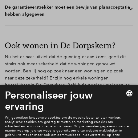
planning. Met de omgevingsvergunning geeft de
In de aannemingsovereenkomst is opgenomen dat de
De garantieverstrekker moet een bewijs van planacceptatie
gemeente toestemming voor de bouw van de woningen
grond bouwrijp moet zijn en ter vrije beschikking moet
hebben afgegeven
in Reeve.
staan van de ondernemer. Aan deze opschortende
voorwaarde is ook voldaan.
Garantieverstrekker SWK heeft nog geen bewijs van
planacceptatie afgegeven.
Ook wonen in De Dorpskern?
Nu het er naar uitziet dat de gunning er aan komt, geeft dit
straks ook meer zekerheid dat de woningen gebouwd
worden. Ben jij nog op zoek naar een woning en op zoek
naar deze zekerheid? Er zijn nog enkele woningen
beschikbaar in De Dorpskern. Bekijk de pagina woningen en
mis deze kans niet.
Ga naar het woningaanbod