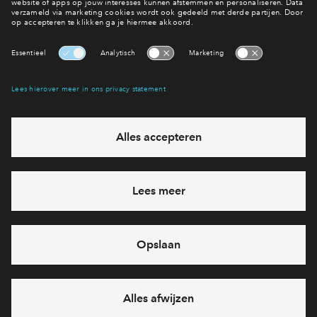
Bekijk het aanbod in De Dorpskern
Op zoek naar een woning?
Interesse? Meld je dan snel aan
Hiermee blijf je op de hoogte van het belangrijkste nieuws en
eventuele projecten
Ja, ik wil mij aanmelden
Heb je een vraag en wil je direct antwoord? Bel ons op
088
71 22 660
6 dagen per week beschikbaar (behalve tijdens
feestdagen)
vandaag van
09:00 - 18:00 uur