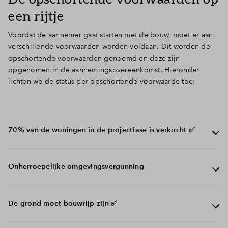
een rijtje
Inloggen
Voordat de aannemer gaat starten met de bouw, moet er aan
verschillende voorwaarden worden voldaan. Dit worden de
opschortende voorwaarden genoemd en deze zijn
opgenomen in de aannemingsovereenkomst. Hieronder
lichten we de status per opschortende voorwaarde toe:
70% van de woningen in de projectfase is verkocht ✅
In De Dorpskern fase 3 en Sluiswachter is inmiddels 70%
Onherroepelijke omgevingsvergunning
verkocht. Daarmee is aan de eerste opschortende
voorwaarde - een verkooppercentage van minimaal 70%
- voldaan.
De omgevingsvergunning van De Dorpskern fase 3 is
De grond moet bouwrijp zijn ✅
onherroepelijk. De omgevingsvergunning voor de
Sluiswachter is aangevraagd en verloopt volgens