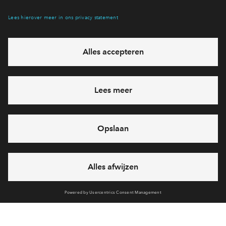
Interesse? Meld je dan snel aan
Hiermee blijf je op de hoogte van het belangrijkste nieuws en
eventuele projecten
Ja, ik wil mij aanmelden
Heb je een vraag en wil je direct antwoord? Bel ons op
088
71 22 660
6 dagen per week beschikbaar (behalve tijdens
feestdagen)
vandaag van
09:00 - 18:00 uur
via chat en telefoon
Cookies