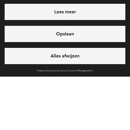
Heb je een vraag en wil je direct antwoord? Bel ons op
088
71 22 660
6 dagen per week beschikbaar (behalve tijdens
feestdagen)
vandaag gesloten, zaterdag zijn we vanaf
10:00 uur weer
bereikbaar
via chat en telefoon
Cookies
Over BPD
Disclaimer
Privacy statement
Klachten