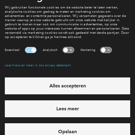
Wat is jouw favoriet?
Bekijk het woningaanbod
Interesse? Meld je dan snel aan
Hiermee blijf je op de hoogte van het belangrijkste nieuws en
eventuele projecten
Ja, ik wil mij aanmelden
Heb je een vraag en wil je direct antwoord? Bel ons op
088
71 22 660
6 dagen per week beschikbaar (behalve tijdens
feestdagen)