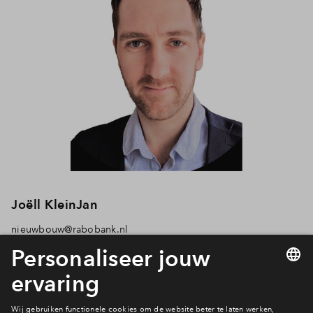
Joëll KleinJan
nieuwbouw@rabobank.nl
Financiële check aanvragen