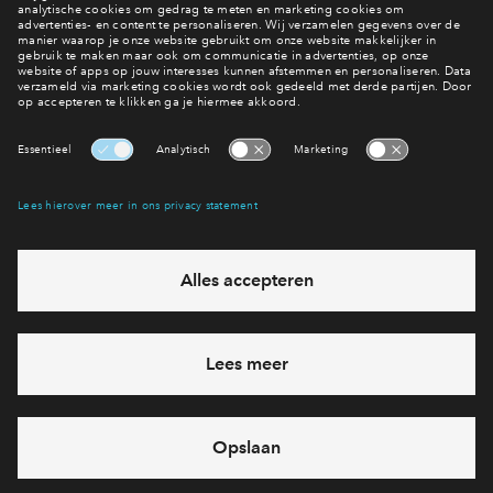
Jouw eigen account
Mijn Eigen Huis
Interesse? Meld je dan snel aan
Hiermee blijf je op de hoogte van het belangrijkste nieuws en
eventuele projecten
Ja, ik wil mij aanmelden
Heb je een vraag en wil je direct antwoord? Bel ons op
088
71 22 660
6 dagen per week beschikbaar (behalve tijdens
feestdagen)