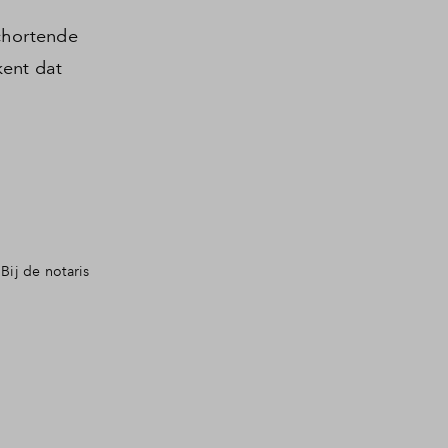
chortende
ent dat
ij de notaris