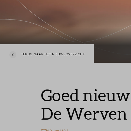
TERUG NAAR HET NIEUWSOVERZICHT
Goed nieuws
De Werven 
10 juni '24