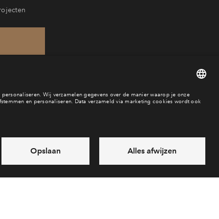
rojecten
60