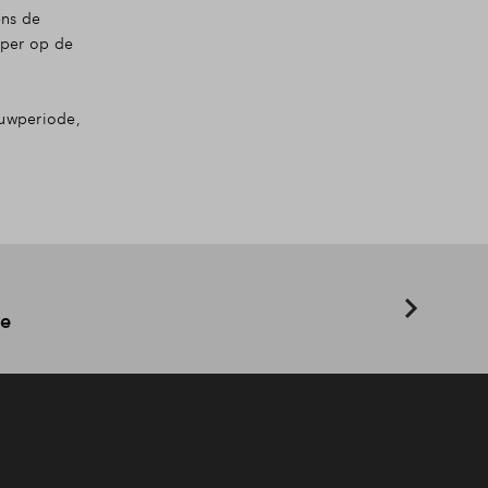
ens de
oper op de
uwperiode,
ve