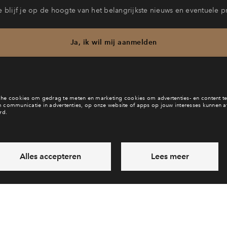
 blijf je op de hoogte van het belangrijkste nieuws en eventuele p
Ja, ik wil mij aanmelden
b je een vraag en wil je direct antwoord? Bel ons op
088 71 22 6
6 dagen per week beschikbaar (behalve tijdens feestdagen)
vandaag van
09:00 - 18:00 uur
via chat en telefoon
Laat een bericht achter
Veelgestelde vragen