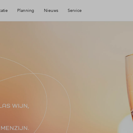
atie
Planning
Nieuws
Service
Mijn Eigen Huis
heid
Financiële check
gen
Financiering
eid
Toewijzing
Woning kopen