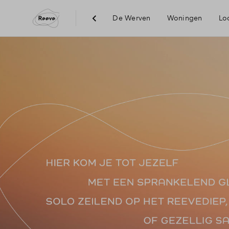
De Werven
Woningen
Loc
Visie
Bereikbaar
Voorzienin
Duurzaamh