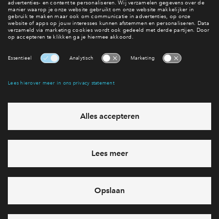
Wat is de planning?
Planning De Werven
Interesse? Meld je dan snel aan
Hiermee blijf je op de hoogte van het belangrijkste nieuws en
eventuele projecten
Ja, ik wil mij aanmelden
Heb je een vraag en wil je direct antwoord? Bel ons op
088
71 22 660
6 dagen per week beschikbaar (behalve tijdens
feestdagen)