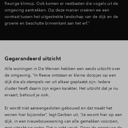
fleurige klimop. Ook komen er nestkasten die vogels uit de
omgeving aantrekken. Op deze manier creëren we een
contrast tussen het uitgestrekte landschap van de dijk en de
groene en beschutte binnenkant aan het erf.”
Gegarandeerd uitzicht
Alle woningen in De Werven hebben een weids uitzicht over
de omgeving. “In Reeve ontstaan er kleine dorpjes op een
dijk die als stempels ver uit elkaar geplaatst zijn. Iedere
cluster heeft daarin zijn eigen karakter. Het uitzicht dat je nu
ervaart, behoud je ook.
Er wordt niet aaneengesloten gebouwd en dat maakt het
wonen hier bijzonder”, legt Gerben uit, “Je woont hier op een
dijk, in een nieuwbouwwoning van alle gemakken voorzien,
met uitzicht op water. Dat is echt uniek. Door de opzet van de