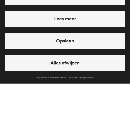
Heb je een vraag en wil je direct antwoord? Bel ons op
088
71 22 660
6 dagen per week beschikbaar (behalve tijdens
feestdagen)
vandaag gesloten, maandag zijn we vanaf
09:00 uur weer
bereikbaar
via telefoon
Cookies
Over BPD
Disclaimer
Privacy statement
Klachten