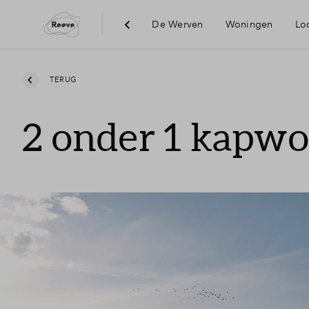
De Werven
Woningen
Loc
Visie
TERUG
2 onder 1 kapw
Bereikbaar
Voorzienin
Duurzaamh