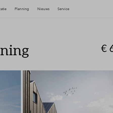
atie
Planning
Nieuws
Service
Mijn Eigen Huis
oning
heid
Financiële check
€ 
gen
Financiering
eid
Toewijzing
Woning kopen