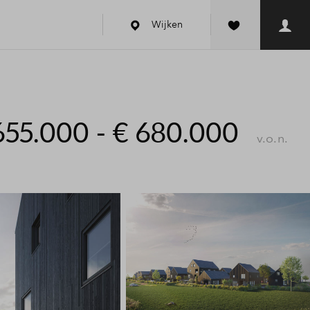
Wijken
655.000 - € 680.000
v.o.n.