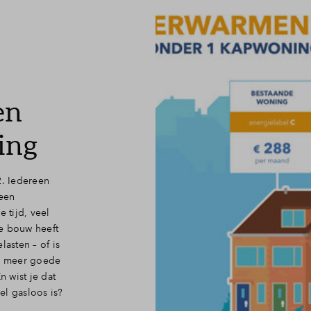
en
ing
2. Iedereen
 een
 tijd, veel
e bouw heeft
asten – of is
er meer goede
 wist je dat
l gasloos is?