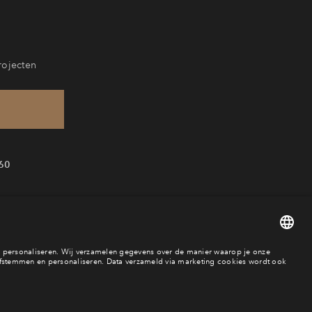
rojecten
60
baar