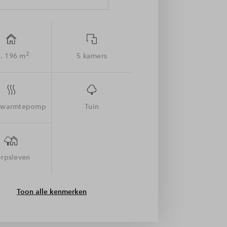
2
. 196 m
5 kamers
warmtepomp
Tuin
rpsleven
Toon alle kenmerken