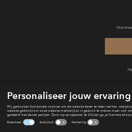
Hiermee
He
van