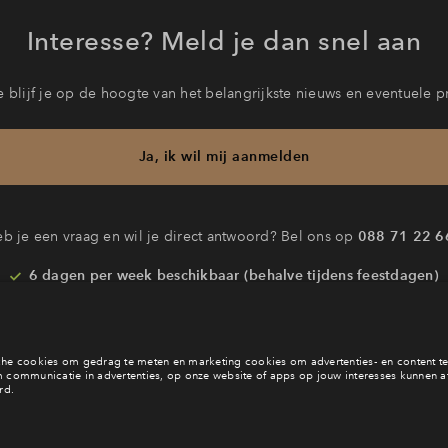
Interesse? Meld je dan snel aan
 blijf je op de hoogte van het belangrijkste nieuws en eventuele p
Ja, ik wil mij aanmelden
b je een vraag en wil je direct antwoord? Bel ons op
088 71 22 6
6 dagen per week beschikbaar (behalve tijdens feestdagen)
daag gesloten, maandag zijn we vanaf
09:00 uur weer bereik
via telefoon