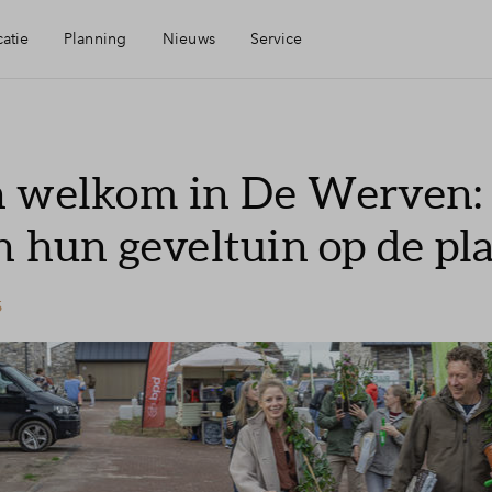
atie
Planning
Nieuws
Service
Mijn Eigen Huis
 welkom in De Werven:
heid
Financiële check
n hun geveltuin op de pl
gen
Financiering
5
eid
Toewijzing
Woning kopen