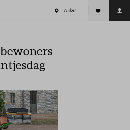
Wijken
 bewoners
antjesdag