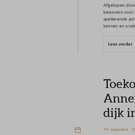
Afgelopen dond
bewoners voor h
spetterende act
kennen en onde
Lees verder
Toeko
Annem
dijk 
14 augustus ' 