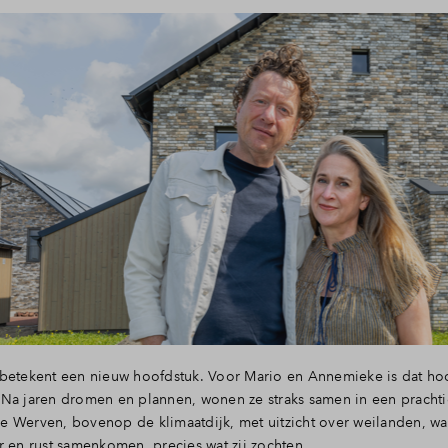
betekent een nieuw hoofdstuk. Voor Mario en Annemieke is dat ho
 Na jaren dromen en plannen, wonen ze straks samen in een pracht
 Werven, bovenop de klimaatdijk, met uitzicht over weilanden, wa
r en rust samenkomen, precies wat zij zochten.