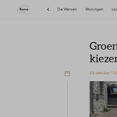
De Werven
Woningen
Loc
Visie
Groen
Bereikbaar
kieze
Voorzienin
23 oktober ' 2
Duurzaamh