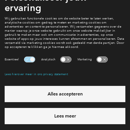
gestart jouw voorkeuren beheren. Nieuwsgierig hoe dat eruit
ziet en je hebt nog geen persoonlijk account? Maak er dan
snel een aan.
Meer lezen?
Bekijk het het laatste nieuws
Interesse? Meld je dan snel aan
Hiermee blijf je op de hoogte van het belangrijkste nieuws en
eventuele projecten
Ja, ik wil mij aanmelden
Heb je een vraag en wil je direct antwoord? Bel ons op
088