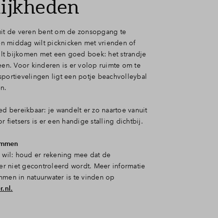
ijkheden
uit de veren bent om de zonsopgang te
 middag wilt picknicken met vrienden of
t bijkomen met een goed boek: het strandje
een. Voor kinderen is er volop ruimte om te
sportievelingen ligt een potje beachvolleybal
n.
ed bereikbaar: je wandelt er zo naartoe vanuit
r fietsers is er een handige stalling dichtbij.
emmen
n wil: houd er rekening mee dat de
ier niet gecontroleerd wordt. Meer informatie
mmen in natuurwater is te vinden op
.nl.