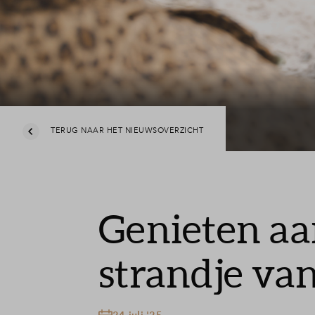
Veelgestelde vragen
Contact
TERUG NAAR HET NIEUWSOVERZICHT
Genieten aa
strandje va
24 juli '25