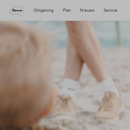
Omgeving
Plan
Nieuws
Service
Ligging
Visie
Mijn Eigen Huis
Bereikbaarheid
Wijken
Financiele check
Voorzieningen
Planning
Financiering
Kampen
Partners
Toewijzing
Geschiedenis
Duurzaamheid
Woning kopen