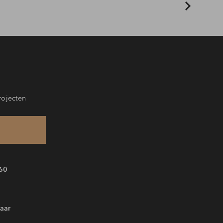
rojecten
60
aar