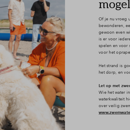
mogel
Of je nu vroeg 
bewonderen, een
gewoon even wil
is er voor ieder
spelen en voor 
voor het oprape
Het strand is go
het dorp, en voo
Let op met zw
Wie het water i
waterkwaliteit h
over veilig zwe
www.zwemwater