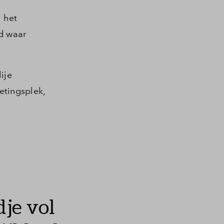
n het
nd waar
ije
etingsplek,
dje vol