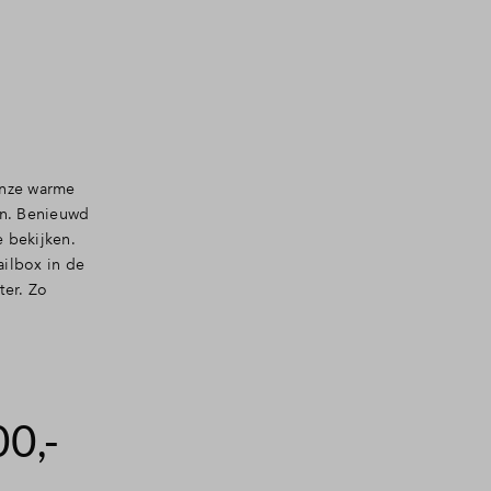
onze warme
en. Benieuwd
 bekijken.
ailbox in de
ter. Zo
0,-