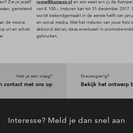
n? Zie je jezelf
reeve@kampen.nl
en wie weet win jij de Kampe
t water, genietend
van € 100,-. Insturen kan tot 31 december 2017.
wordt bekendgemaakt in de eerste helft van janua
van de mooie
en social media. Met het insturen van jouw foto'
p uit en schiet
akkoord dat wij deze eventueel in promotiemid
ar
gebruiken.
Heb je een vraag?
Nieuwsgierig?
 contact met ons op
Bekijk het ontwerp
Interesse? Meld je dan snel aan