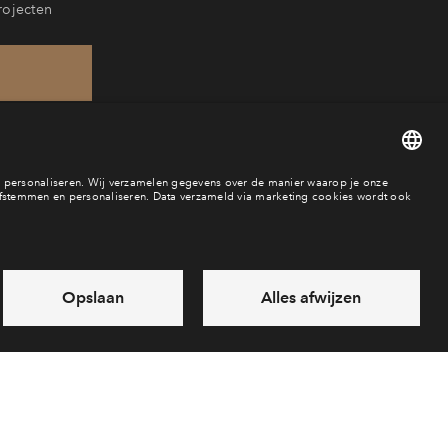
rojecten
60