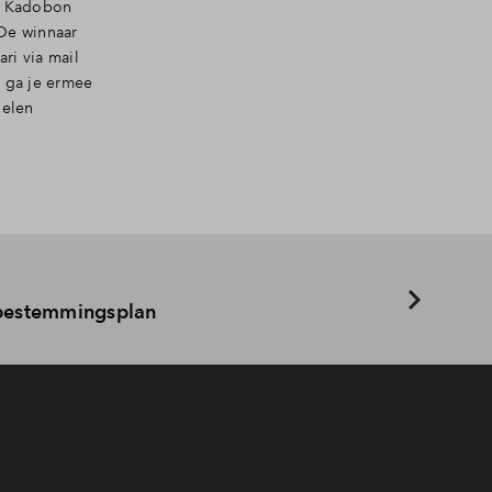
r Kadobon
 De winnaar
ri via mail
s ga je ermee
delen
 bestemmingsplan