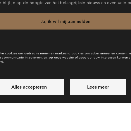
 blijf je op de hoogte van het belangrijkste nieuws en eventuele p
Ja, ik wil mij aanmelden
b je een vraag en wil je direct antwoord? Bel ons op
088 71 22 6
6 dagen per week beschikbaar (behalve tijdens feestdagen)
vandaag van
10:00 - 13:00 uur
via chat en telefoon
Laat een bericht achter
Veelgestelde vragen