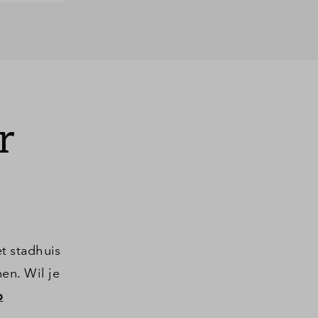
r
t stadhuis
en. Wil je
p