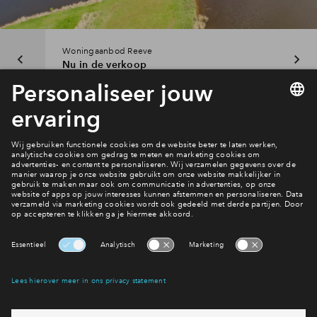
Inloggen
Woningaanbod Reeve
Nu in de verkoop
Interesse? Meld je dan snel aan
Hiermee blijf je op de hoogte van het belangrijkste nieuws en
eventuele projecten
Ja, ik wil mij aanmelden
Heb je een vraag en wil je direct antwoord? Bel ons op
088
71 22 660
6 dagen per week beschikbaar (behalve tijdens
feestdagen)