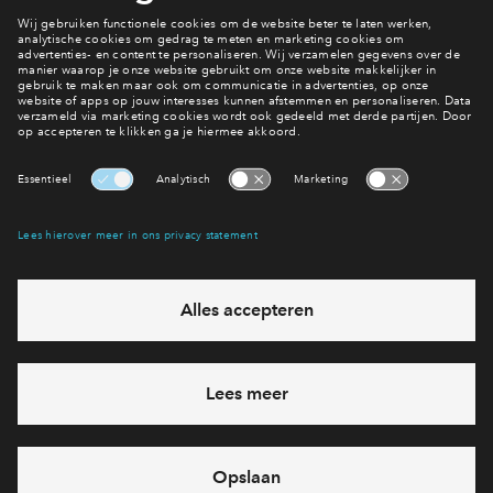
Interesse? Meld je dan snel aan
Inloggen
Hiermee blijf je op de hoogte van het belangrijkste nieuws en
eventuele projecten
Ja, ik wil mij aanmelden
Heb je een vraag en wil je direct antwoord? Bel ons op
088
71 22 660
6 dagen per week beschikbaar (behalve tijdens
feestdagen)
vandaag van
09:00 - 18:00 uur
via chat en telefoon
Cookies