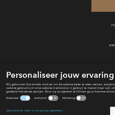
He
van