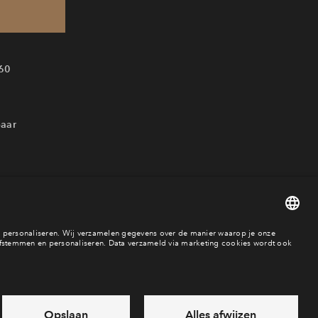
60
baar