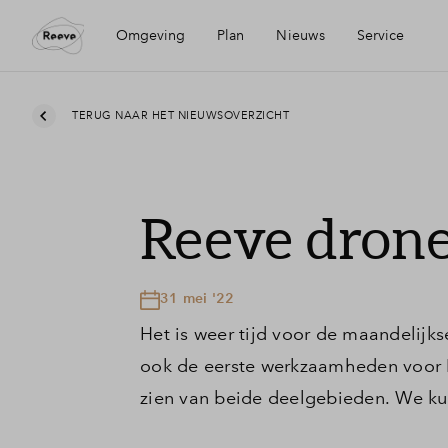
Omgeving
Plan
Nieuws
Service
Ligging
Visie
Mijn Eigen Huis
TERUG NAAR HET NIEUWSOVERZICHT
Bereikbaarheid
Wijken
Financiele check
Reeve drone
Voorzieningen
Planning
Financiering
31 mei '22
Kampen
Partners
Toewijzing
Het is weer tijd voor de maandelijks
ook de eerste werkzaamheden voor D
Geschiedenis
Duurzaamheid
Woning kopen
zien van beide deelgebieden. We ku