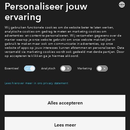
Inloggen
Interesse? Meld je dan snel aan
Hiermee blijf je op de hoogte van het belangrijkste nieuws en
eventuele projecten
Ja, ik wil mij aanmelden
Heb je een vraag en wil je direct antwoord? Bel ons op
088
71 22 660
6 dagen per week beschikbaar (behalve tijdens
feestdagen)
vandaag gesloten, maandag zijn we vanaf
09:00 uur weer
bereikbaar
via telefoon