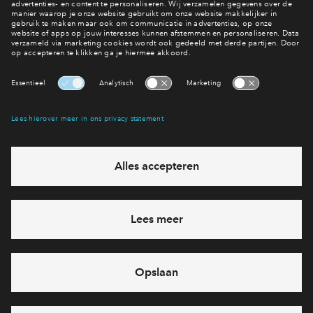
Inloggen
Wonen in Reeve
Interesse? Meld je dan snel aan
Hiermee blijf je op de hoogte van het belangrijkste nieuws en
eventuele projecten
Ja, ik wil mij aanmelden
Heb je een vraag en wil je direct antwoord? Bel ons op
088
71 22 660
6 dagen per week beschikbaar (behalve tijdens
feestdagen)