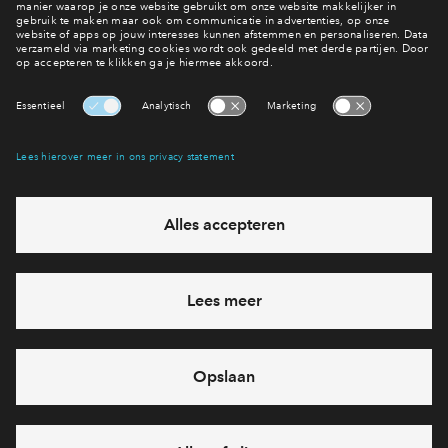
Meld je nu aan
Wonen in Reeve
Interesse? Meld je dan snel aan
Hiermee blijf je op de hoogte van het belangrijkste nieuws en
eventuele projecten
Ja, ik wil mij aanmelden
Heb je een vraag en wil je direct antwoord? Bel ons op
088
71 22 660
6 dagen per week beschikbaar (behalve tijdens
feestdagen)
vandaag gesloten, maandag zijn we vanaf
09:00 uur weer