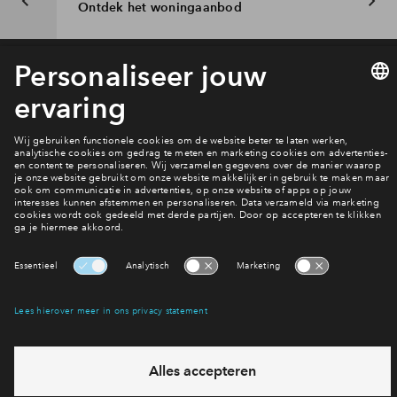
Ontdek het woningaanbod
Interesse? Meld je dan snel aan
Hiermee blijf je op de hoogte van het belangrijkste nieuws en
eventuele projecten
Ja, ik wil mij aanmelden
Heb je een vraag en wil je direct antwoord? Bel ons op
088
71 22 660
6 dagen per week beschikbaar (behalve tijdens
feestdagen)
vandaag van
09:00 - 18:00 uur
via chat en telefoon