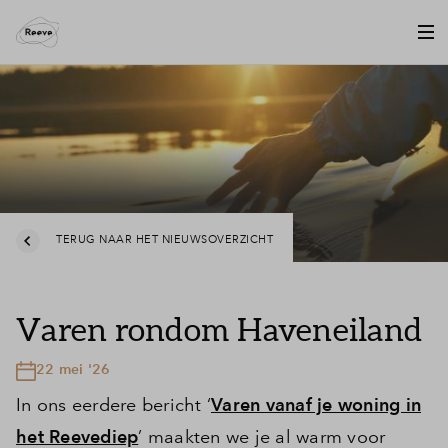
TERUG NAAR HET NIEUWSOVERZICHT
Varen rondom Haveneiland
22 mei '26
In ons eerdere bericht ‘
Varen vanaf je woning in
het Reevediep
’ maakten we je al warm voor