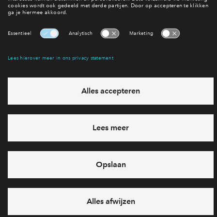
Inloggen
Interesse? Meld je dan snel aan
Hiermee blijf je op de hoogte van het belangrijkste nieuws en
eventuele projecten
Ja, ik wil mij aanmelden
Heb je een vraag en wil je direct antwoord? Bel ons op
088
71 22 660
6 dagen per week beschikbaar (behalve tijdens
feestdagen)
vandaag gesloten, maandag zijn we vanaf
09:00 uur weer
bereikbaar
via telefoon